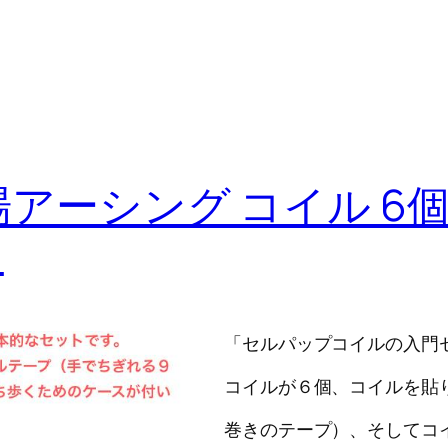
場アーシング コイル 6
】
「セルパップコイルの入門
コイルが６個、コイルを貼り
巻きのテープ）、そしてコ