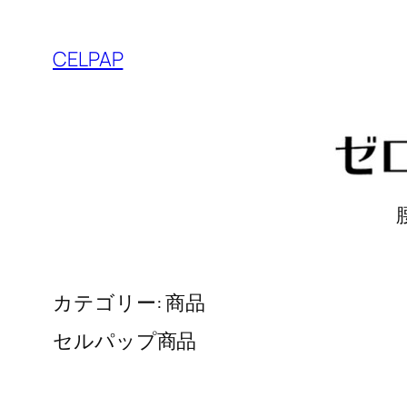
内
容
CELPAP
を
ス
キ
ッ
プ
カテゴリー:
商品
セルパップ商品